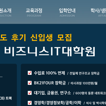
원소개
교육과정
입학안내
학사/생
DUCTION
PROGRAM
ADMISSION
AFFA
 인사말
비즈니스IT 전공
Why BIT
공지
원 소개
트레이딩시스템 전공
모집요강
BIT
요성과
졸업요건
장학제도
학사운
수진
FAQ
서식
및 기구
입학문의
육시설
시는길