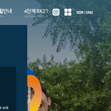
활안내
4단계 BK21
IRS
BRAIN KOREA 21
사항
팀 소개
뉴스
구성원
영규정
실적 및 활동
함