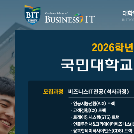
대학
INTRO
원장
대학
주
교
조직 
교
오