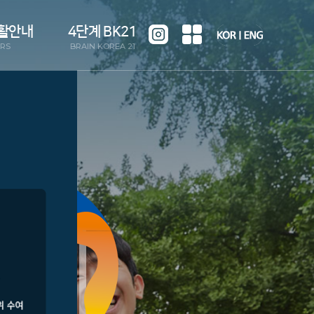
활안내
4단계 BK21
IRS
BRAIN KOREA 21
사항
팀 소개
뉴스
구성원
영규정
실적 및 활동
함