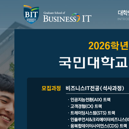
대학
INTRO
원장
대학
주
교
조직 
교
오