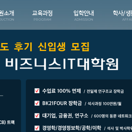
원소개
교육과정
입학안내
학사/생
DUCTION
PROGRAM
ADMISSION
AFFA
 인사말
비즈니스IT 전공
Why BIT
공지
원 소개
트레이딩시스템 전공
모집요강
BIT
요성과
졸업요건
장학제도
학사운
수진
FAQ
서식
및 기구
입학문의
육시설
시는길